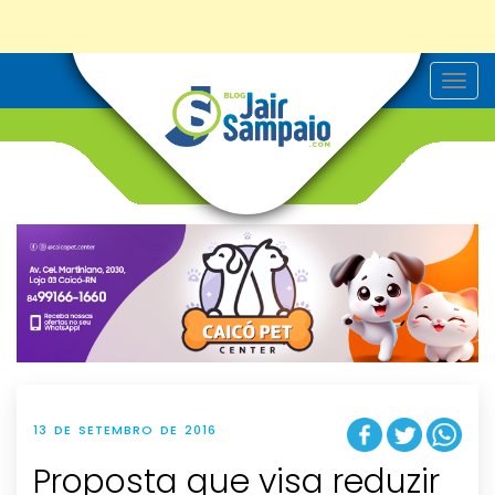
T
o
g
g
l
e
n
a
v
i
g
a
t
i
o
n
13 DE SETEMBRO DE 2016
Proposta que visa reduzir