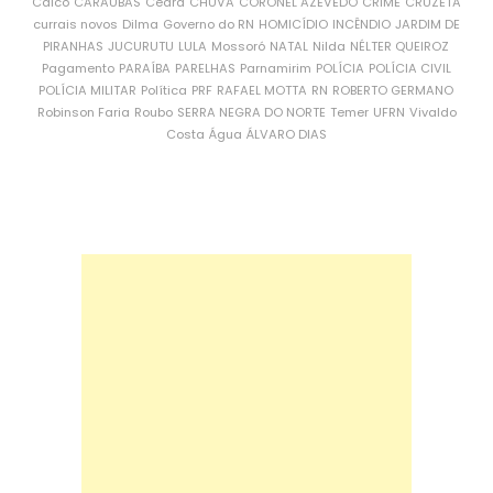
Caicó
CARAÚBAS
Ceará
CHUVA
CORONEL AZEVEDO
CRIME
CRUZETA
currais novos
Dilma
Governo do RN
HOMICÍDIO
INCÊNDIO
JARDIM DE
PIRANHAS
JUCURUTU
LULA
Mossoró
NATAL
Nilda
NÉLTER QUEIROZ
Pagamento
PARAÍBA
PARELHAS
Parnamirim
POLÍCIA
POLÍCIA CIVIL
POLÍCIA MILITAR
Política
PRF
RAFAEL MOTTA
RN
ROBERTO GERMANO
Robinson Faria
Roubo
SERRA NEGRA DO NORTE
Temer
UFRN
Vivaldo
Costa
Água
ÁLVARO DIAS