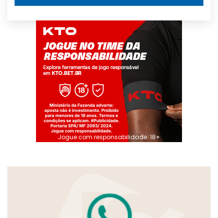
Jogue com responsabilidade. 18+