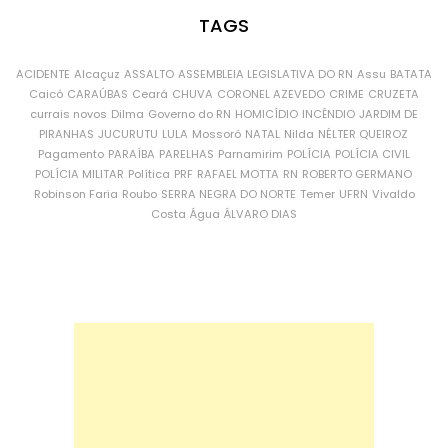
TAGS
ACIDENTE
Alcaçuz
ASSALTO
ASSEMBLEIA LEGISLATIVA DO RN
Assu
BATATA
Caicó
CARAÚBAS
Ceará
CHUVA
CORONEL AZEVEDO
CRIME
CRUZETA
currais novos
Dilma
Governo do RN
HOMICÍDIO
INCÊNDIO
JARDIM DE
PIRANHAS
JUCURUTU
LULA
Mossoró
NATAL
Nilda
NÉLTER QUEIROZ
Pagamento
PARAÍBA
PARELHAS
Parnamirim
POLÍCIA
POLÍCIA CIVIL
POLÍCIA MILITAR
Política
PRF
RAFAEL MOTTA
RN
ROBERTO GERMANO
Robinson Faria
Roubo
SERRA NEGRA DO NORTE
Temer
UFRN
Vivaldo
Costa
Água
ÁLVARO DIAS