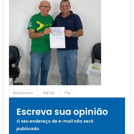
Bolsonaro
NATAL
PSL
Escreva sua opinião
O seu endereço de e-mail não será
publicado.