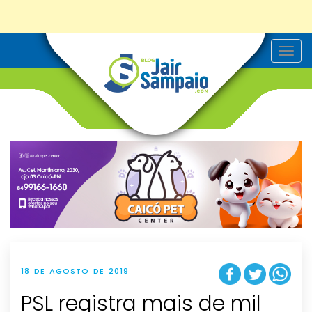
T
o
g
g
l
e
n
a
v
i
g
a
t
i
o
n
18 DE AGOSTO DE 2019
PSL registra mais de mil