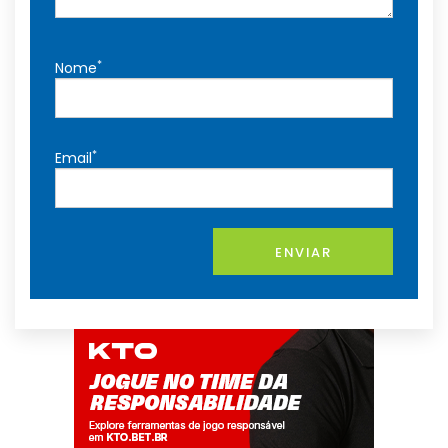
*
Nome
*
Email
ENVIAR