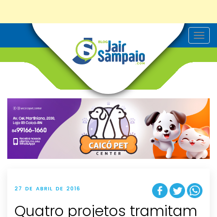
T
o
g
g
l
e
n
a
v
i
g
a
t
i
o
n
27 DE ABRIL DE 2016
Quatro projetos tramitam