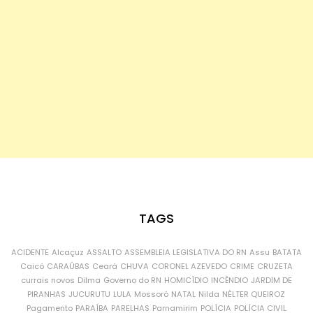
TAGS
ACIDENTE
Alcaçuz
ASSALTO
ASSEMBLEIA LEGISLATIVA DO RN
Assu
BATATA
Caicó
CARAÚBAS
Ceará
CHUVA
CORONEL AZEVEDO
CRIME
CRUZETA
currais novos
Dilma
Governo do RN
HOMICÍDIO
INCÊNDIO
JARDIM DE
PIRANHAS
JUCURUTU
LULA
Mossoró
NATAL
Nilda
NÉLTER QUEIROZ
Pagamento
PARAÍBA
PARELHAS
Parnamirim
POLÍCIA
POLÍCIA CIVIL