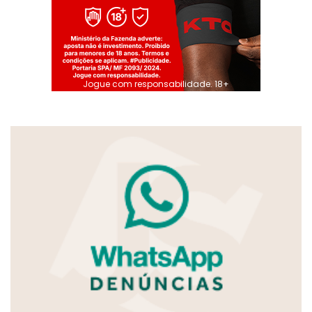
Jogue com responsabilidade. 18+