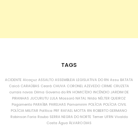
TAGS
ACIDENTE
Alcaçuz
ASSALTO
ASSEMBLEIA LEGISLATIVA DO RN
Assu
BATATA
Caicó
CARAÚBAS
Ceará
CHUVA
CORONEL AZEVEDO
CRIME
CRUZETA
currais novos
Dilma
Governo do RN
HOMICÍDIO
INCÊNDIO
JARDIM DE
PIRANHAS
JUCURUTU
LULA
Mossoró
NATAL
Nilda
NÉLTER QUEIROZ
Pagamento
PARAÍBA
PARELHAS
Parnamirim
POLÍCIA
POLÍCIA CIVIL
POLÍCIA MILITAR
Política
PRF
RAFAEL MOTTA
RN
ROBERTO GERMANO
Robinson Faria
Roubo
SERRA NEGRA DO NORTE
Temer
UFRN
Vivaldo
Costa
Água
ÁLVARO DIAS