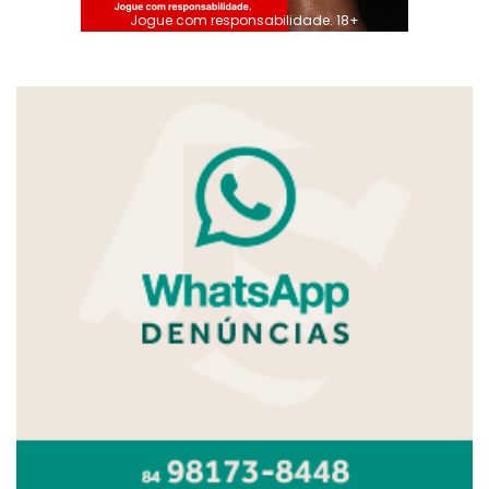
Jogue com responsabilidade. 18+