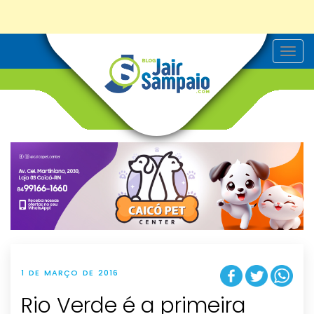
T
o
g
g
l
e
n
a
v
i
g
a
t
i
o
n
1 DE MARÇO DE 2016
Rio Verde é a primeira