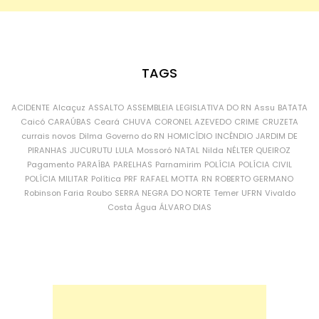
TAGS
ACIDENTE
Alcaçuz
ASSALTO
ASSEMBLEIA LEGISLATIVA DO RN
Assu
BATATA
Caicó
CARAÚBAS
Ceará
CHUVA
CORONEL AZEVEDO
CRIME
CRUZETA
currais novos
Dilma
Governo do RN
HOMICÍDIO
INCÊNDIO
JARDIM DE
PIRANHAS
JUCURUTU
LULA
Mossoró
NATAL
Nilda
NÉLTER QUEIROZ
Pagamento
PARAÍBA
PARELHAS
Parnamirim
POLÍCIA
POLÍCIA CIVIL
POLÍCIA MILITAR
Política
PRF
RAFAEL MOTTA
RN
ROBERTO GERMANO
Robinson Faria
Roubo
SERRA NEGRA DO NORTE
Temer
UFRN
Vivaldo
Costa
Água
ÁLVARO DIAS