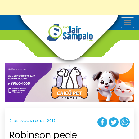
T
o
g
g
l
e
n
a
v
i
g
a
t
i
o
n
2 DE AGOSTO DE 2017
Robinson pede