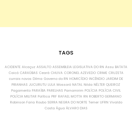
TAGS
ACIDENTE
Alcaçuz
ASSALTO
ASSEMBLEIA LEGISLATIVA DO RN
Assu
BATATA
Caicó
CARAÚBAS
Ceará
CHUVA
CORONEL AZEVEDO
CRIME
CRUZETA
currais novos
Dilma
Governo do RN
HOMICÍDIO
INCÊNDIO
JARDIM DE
PIRANHAS
JUCURUTU
LULA
Mossoró
NATAL
Nilda
NÉLTER QUEIROZ
Pagamento
PARAÍBA
PARELHAS
Parnamirim
POLÍCIA
POLÍCIA CIVIL
POLÍCIA MILITAR
Política
PRF
RAFAEL MOTTA
RN
ROBERTO GERMANO
Robinson Faria
Roubo
SERRA NEGRA DO NORTE
Temer
UFRN
Vivaldo
Costa
Água
ÁLVARO DIAS