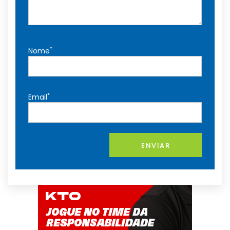
*
Nome
*
Email
ENVIAR