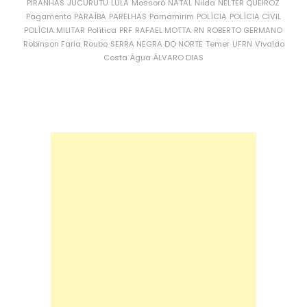
PIRANHAS
JUCURUTU
LULA
Mossoró
NATAL
Nilda
NÉLTER QUEIROZ
Pagamento
PARAÍBA
PARELHAS
Parnamirim
POLÍCIA
POLÍCIA CIVIL
POLÍCIA MILITAR
Política
PRF
RAFAEL MOTTA
RN
ROBERTO GERMANO
Robinson Faria
Roubo
SERRA NEGRA DO NORTE
Temer
UFRN
Vivaldo
Costa
Água
ÁLVARO DIAS