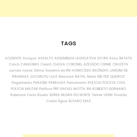
TAGS
ACIDENTE
Alcaçuz
ASSALTO
ASSEMBLEIA LEGISLATIVA DO RN
Assu
BATATA
Caicó
CARAÚBAS
Ceará
CHUVA
CORONEL AZEVEDO
CRIME
CRUZETA
currais novos
Dilma
Governo do RN
HOMICÍDIO
INCÊNDIO
JARDIM DE
PIRANHAS
JUCURUTU
LULA
Mossoró
NATAL
Nilda
NÉLTER QUEIROZ
Pagamento
PARAÍBA
PARELHAS
Parnamirim
POLÍCIA
POLÍCIA CIVIL
POLÍCIA MILITAR
Política
PRF
RAFAEL MOTTA
RN
ROBERTO GERMANO
Robinson Faria
Roubo
SERRA NEGRA DO NORTE
Temer
UFRN
Vivaldo
Costa
Água
ÁLVARO DIAS