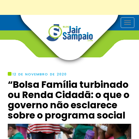
T
o
g
g
l
e
n
a
v
i
g
12 DE NOVEMBRO DE 2020
a
“Bolsa Família turbinado
t
i
ou Renda Cidadã: o que o
o
n
governo não esclarece
sobre o programa social