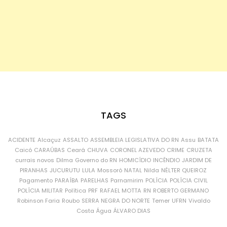
TAGS
ACIDENTE
Alcaçuz
ASSALTO
ASSEMBLEIA LEGISLATIVA DO RN
Assu
BATATA
Caicó
CARAÚBAS
Ceará
CHUVA
CORONEL AZEVEDO
CRIME
CRUZETA
currais novos
Dilma
Governo do RN
HOMICÍDIO
INCÊNDIO
JARDIM DE
PIRANHAS
JUCURUTU
LULA
Mossoró
NATAL
Nilda
NÉLTER QUEIROZ
Pagamento
PARAÍBA
PARELHAS
Parnamirim
POLÍCIA
POLÍCIA CIVIL
POLÍCIA MILITAR
Política
PRF
RAFAEL MOTTA
RN
ROBERTO GERMANO
Robinson Faria
Roubo
SERRA NEGRA DO NORTE
Temer
UFRN
Vivaldo
Costa
Água
ÁLVARO DIAS