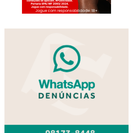
Jogue com responsabilidade. 18+