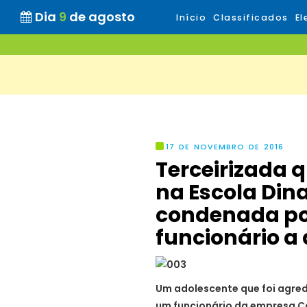
Dia
9
de agosto
Início
Classificados
El
17 DE NOVEMBRO DE 2016
Terceirizada 
na Escola Dina
condenada po
funcionário a
Um adolescente que foi agre
um funcionário da empresa Co