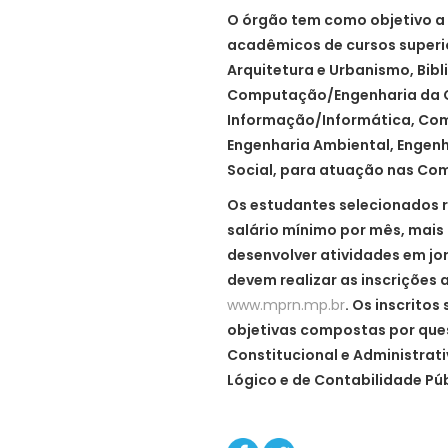
O órgão tem como objetivo a
acadêmicos de cursos superi
Arquitetura e Urbanismo, Bib
Computação/Engenharia da 
Informação/Informática, Com
Engenharia Ambiental, Engenha
Social, para atuação nas Com
Os estudantes selecionados 
salário mínimo por mês, mais 
desenvolver atividades em jo
devem realizar as inscrições a
www.mprn.mp.br
. Os inscrito
objetivas compostas por ques
Constitucional e Administrat
Lógico e de Contabilidade Púb