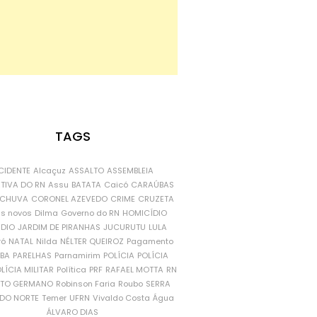
TAGS
CIDENTE
Alcaçuz
ASSALTO
ASSEMBLEIA
ATIVA DO RN
Assu
BATATA
Caicó
CARAÚBAS
CHUVA
CORONEL AZEVEDO
CRIME
CRUZETA
is novos
Dilma
Governo do RN
HOMICÍDIO
NDIO
JARDIM DE PIRANHAS
JUCURUTU
LULA
ró
NATAL
Nilda
NÉLTER QUEIROZ
Pagamento
ÍBA
PARELHAS
Parnamirim
POLÍCIA
POLÍCIA
LÍCIA MILITAR
Política
PRF
RAFAEL MOTTA
RN
RTO GERMANO
Robinson Faria
Roubo
SERRA
DO NORTE
Temer
UFRN
Vivaldo Costa
Água
ÁLVARO DIAS