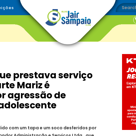
eições
que prestava serviço
rte Mariz é
r agressão de
 adolescente
dido com um tapa e um soco desferidos por
ndor Administração e Serviços Ltda., que