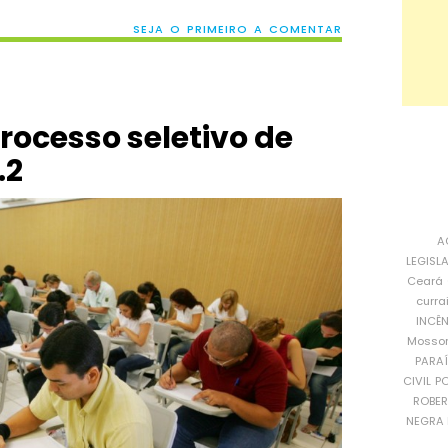
SEJA O PRIMEIRO A COMENTAR
rocesso seletivo de
.2
A
LEGISL
Ceará
curra
INCÊ
Mosso
PARA
CIVIL
PO
ROBE
NEGRA 