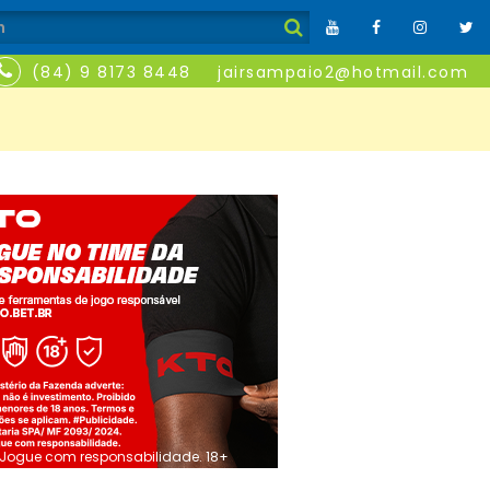
(84) 9 8173 8448
jairsampaio2@hotmail.com
Jogue com responsabilidade. 18+