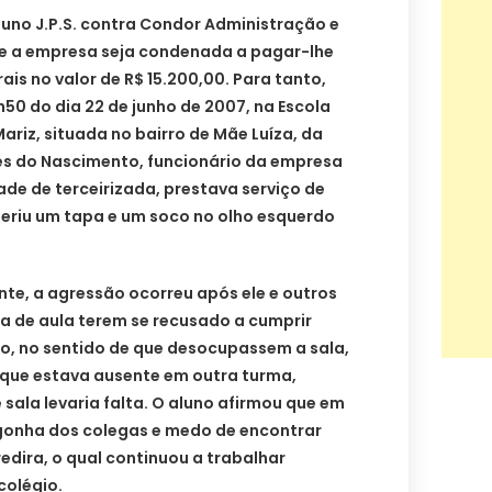
luno J.P.S. contra Condor Administração e
que a empresa seja condenada a pagar-lhe
is no valor de R$ 15.200,00. Para tanto,
h50 do dia 22 de junho de 2007, na Escola
ariz, situada no bairro de Mãe Luíza, da
res do Nascimento, funcionário da empresa
de de terceirizada, prestava serviço de
feriu um tapa e um soco no olho esquerdo
te, a agressão ocorreu após ele e outros
a de aula terem se recusado a cumprir
io, no sentido de que desocupassem a sala,
, que estava ausente em outra turma,
 sala levaria falta. O aluno afirmou que em
rgonha dos colegas e medo de encontrar
dira, o qual continuou a trabalhar
colégio.