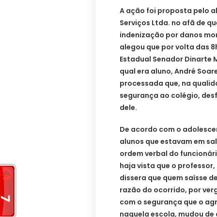
A ação foi proposta pelo a
Serviços Ltda. no afã de 
indenização por danos mora
alegou que por volta das 8
Estadual Senador Dinarte M
qual era aluno, André Soa
processada que, na qualida
segurança ao colégio, des
dele.
De acordo com o adolescen
alunos que estavam em sal
ordem verbal do funcionár
haja vista que o professor
dissera que quem saísse de
razão do ocorrido, por ve
com o segurança que o agre
naquela escola, mudou de 