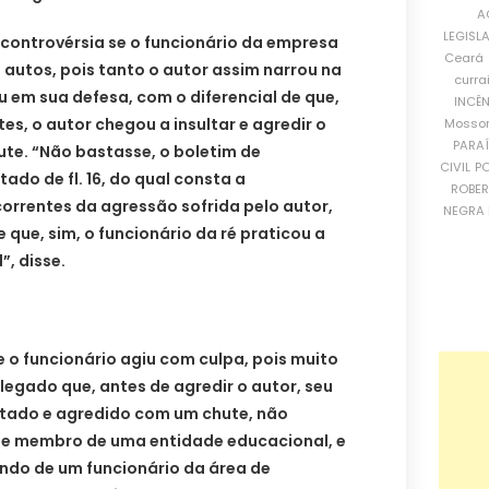
A
LEGISL
 controvérsia se o funcionário da empresa
Ceará
 autos, pois tanto o autor assim narrou na
curra
éu em sua defesa, com o diferencial de que,
INCÊ
tes, o autor chegou a insultar e agredir o
Mosso
PARA
te. “Não bastasse, o boletim de
CIVIL
PO
stado de fl. 16, do qual consta a
ROBE
orrentes da agressão sofrida pelo autor,
NEGRA 
que, sim, o funcionário da ré praticou a
”, disse.
 o funcionário agiu com culpa, pois muito
egado que, antes de agredir o autor, seu
sultado e agredido com um chute, não
 de membro de uma entidade educacional, e
ndo de um funcionário da área de