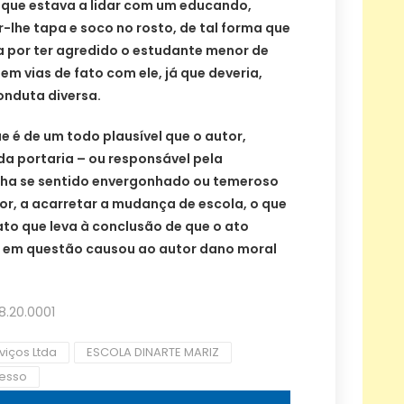
, que estava a lidar com um educando,
r-lhe tapa e soco no rosto, de tal forma que
ja por ter agredido o estudante menor de
 em vias de fato com ele, já que deveria,
onduta diversa.
ue é de um todo plausível que o autor,
da portaria – ou responsável pela
nha se sentido envergonhado ou temeroso
or, a acarretar a mudança de escola, o que
fato que leva à conclusão de que o ato
o em questão causou ao autor dano moral
8.20.0001
viços Ltda
ESCOLA DINARTE MARIZ
esso