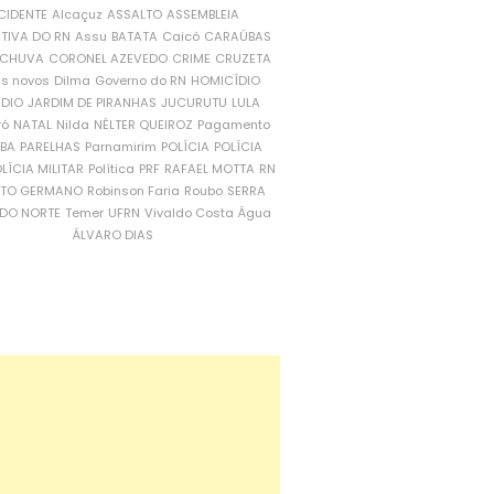
CIDENTE
Alcaçuz
ASSALTO
ASSEMBLEIA
ATIVA DO RN
Assu
BATATA
Caicó
CARAÚBAS
CHUVA
CORONEL AZEVEDO
CRIME
CRUZETA
is novos
Dilma
Governo do RN
HOMICÍDIO
NDIO
JARDIM DE PIRANHAS
JUCURUTU
LULA
ró
NATAL
Nilda
NÉLTER QUEIROZ
Pagamento
ÍBA
PARELHAS
Parnamirim
POLÍCIA
POLÍCIA
LÍCIA MILITAR
Política
PRF
RAFAEL MOTTA
RN
RTO GERMANO
Robinson Faria
Roubo
SERRA
DO NORTE
Temer
UFRN
Vivaldo Costa
Água
ÁLVARO DIAS