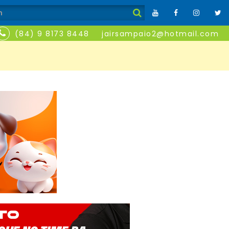
(84) 9 8173 8448
jairsampaio2@hotmail.com