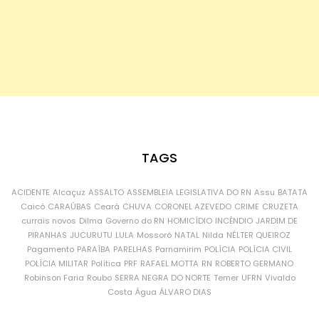
TAGS
ACIDENTE
Alcaçuz
ASSALTO
ASSEMBLEIA LEGISLATIVA DO RN
Assu
BATATA
Caicó
CARAÚBAS
Ceará
CHUVA
CORONEL AZEVEDO
CRIME
CRUZETA
currais novos
Dilma
Governo do RN
HOMICÍDIO
INCÊNDIO
JARDIM DE
PIRANHAS
JUCURUTU
LULA
Mossoró
NATAL
Nilda
NÉLTER QUEIROZ
Pagamento
PARAÍBA
PARELHAS
Parnamirim
POLÍCIA
POLÍCIA CIVIL
POLÍCIA MILITAR
Política
PRF
RAFAEL MOTTA
RN
ROBERTO GERMANO
Robinson Faria
Roubo
SERRA NEGRA DO NORTE
Temer
UFRN
Vivaldo
Costa
Água
ÁLVARO DIAS