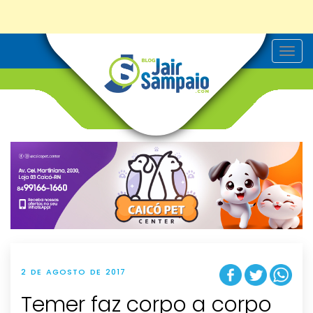
T
o
g
g
l
e
n
a
v
i
g
a
t
i
o
n
2 DE AGOSTO DE 2017
Temer faz corpo a corpo