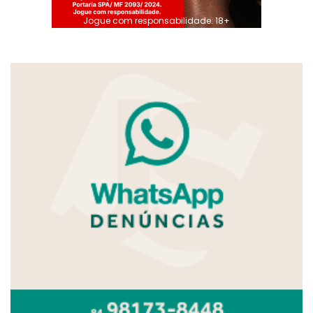
Jogue com responsabilidade. 18+