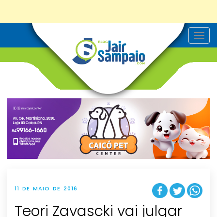
T
o
g
g
l
e
n
a
v
i
g
a
t
i
o
n
11 DE MAIO DE 2016
Teori Zavascki vai julgar