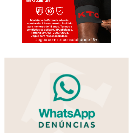
Jogue com responsabilidade. 18+