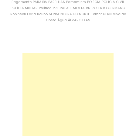
Pagamento
PARAÍBA
PARELHAS
Parnamirim
POLÍCIA
POLÍCIA CIVIL
POLÍCIA MILITAR
Política
PRF
RAFAEL MOTTA
RN
ROBERTO GERMANO
Robinson Faria
Roubo
SERRA NEGRA DO NORTE
Temer
UFRN
Vivaldo
Costa
Água
ÁLVARO DIAS