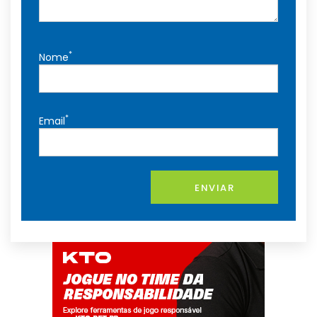
*
Nome
*
Email
ENVIAR