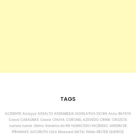
TAGS
ACIDENTE
Alcaçuz
ASSALTO
ASSEMBLEIA LEGISLATIVA DO RN
Assu
BATATA
Caicó
CARAÚBAS
Ceará
CHUVA
CORONEL AZEVEDO
CRIME
CRUZETA
currais novos
Dilma
Governo do RN
HOMICÍDIO
INCÊNDIO
JARDIM DE
PIRANHAS
JUCURUTU
LULA
Mossoró
NATAL
Nilda
NÉLTER QUEIROZ