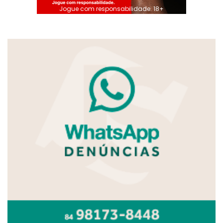
Jogue com responsabilidade. 18+