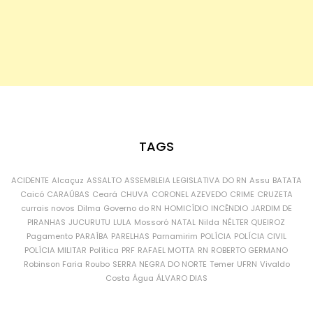
TAGS
ACIDENTE
Alcaçuz
ASSALTO
ASSEMBLEIA LEGISLATIVA DO RN
Assu
BATATA
Caicó
CARAÚBAS
Ceará
CHUVA
CORONEL AZEVEDO
CRIME
CRUZETA
currais novos
Dilma
Governo do RN
HOMICÍDIO
INCÊNDIO
JARDIM DE
PIRANHAS
JUCURUTU
LULA
Mossoró
NATAL
Nilda
NÉLTER QUEIROZ
Pagamento
PARAÍBA
PARELHAS
Parnamirim
POLÍCIA
POLÍCIA CIVIL
POLÍCIA MILITAR
Política
PRF
RAFAEL MOTTA
RN
ROBERTO GERMANO
Robinson Faria
Roubo
SERRA NEGRA DO NORTE
Temer
UFRN
Vivaldo
Costa
Água
ÁLVARO DIAS