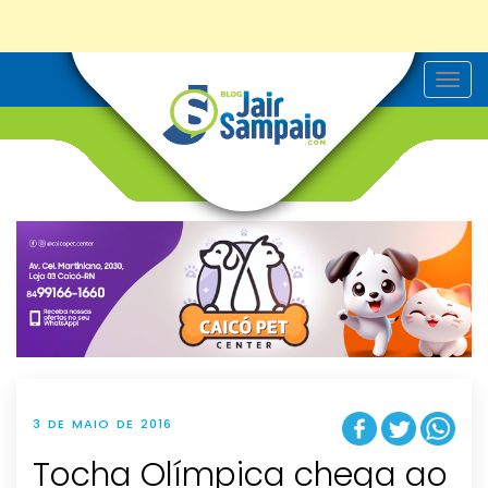
T
o
g
g
l
e
n
a
v
i
g
a
t
i
o
n
3 DE MAIO DE 2016
Tocha Olímpica chega ao