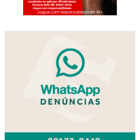
Jogue com responsabilidade. 18+