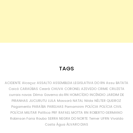
TAGS
ACIDENTE
Alcaçuz
ASSALTO
ASSEMBLEIA LEGISLATIVA DO RN
Assu
BATATA
Caicó
CARAÚBAS
Ceará
CHUVA
CORONEL AZEVEDO
CRIME
CRUZETA
currais novos
Dilma
Governo do RN
HOMICÍDIO
INCÊNDIO
JARDIM DE
PIRANHAS
JUCURUTU
LULA
Mossoró
NATAL
Nilda
NÉLTER QUEIROZ
Pagamento
PARAÍBA
PARELHAS
Parnamirim
POLÍCIA
POLÍCIA CIVIL
POLÍCIA MILITAR
Política
PRF
RAFAEL MOTTA
RN
ROBERTO GERMANO
Robinson Faria
Roubo
SERRA NEGRA DO NORTE
Temer
UFRN
Vivaldo
Costa
Água
ÁLVARO DIAS