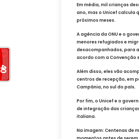
Em média, mil crianças de
ano, mas o Unicef calcula
próximos meses.
A agência da ONU e o gover
menores refugiados e migr
desacompanhados, para as
acordo com a Convenção so
Além disso, eles vão acom
centros de recepção, em par
Campânia, no sul do país.
Por fim, o Unicef e o gover
de integração das criança
italiana.
Na imagem: Centenas de m
momentos antes de serem r