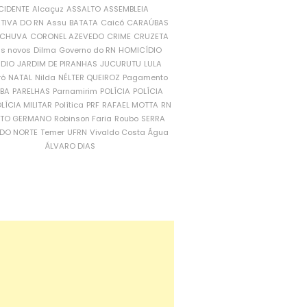
CIDENTE
Alcaçuz
ASSALTO
ASSEMBLEIA
ATIVA DO RN
Assu
BATATA
Caicó
CARAÚBAS
CHUVA
CORONEL AZEVEDO
CRIME
CRUZETA
is novos
Dilma
Governo do RN
HOMICÍDIO
NDIO
JARDIM DE PIRANHAS
JUCURUTU
LULA
ró
NATAL
Nilda
NÉLTER QUEIROZ
Pagamento
ÍBA
PARELHAS
Parnamirim
POLÍCIA
POLÍCIA
LÍCIA MILITAR
Política
PRF
RAFAEL MOTTA
RN
RTO GERMANO
Robinson Faria
Roubo
SERRA
DO NORTE
Temer
UFRN
Vivaldo Costa
Água
ÁLVARO DIAS