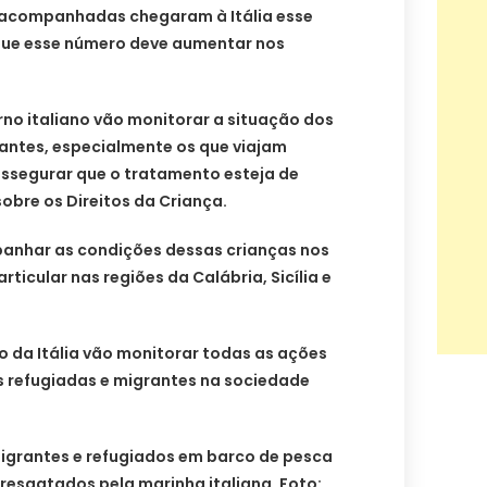
sacompanhadas chegaram à Itália esse
 que esse número deve aumentar nos
no italiano vão monitorar a situação dos
antes, especialmente os que viajam
segurar que o tratamento esteja de
bre os Direitos da Criança.
panhar as condições dessas crianças nos
ticular nas regiões da Calábria, Sicília e
no da Itália vão monitorar todas as ações
s refugiadas e migrantes na sociedade
igrantes e refugiados em barco de pesca
esgatados pela marinha italiana. Foto: