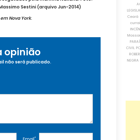
A
Massimo Sestini (arquivo Jun-2014)
LEGISL
Ceará
U em Nova York
.
curra
INCÊ
Mosso
PARA
CIVIL
PO
a opinião
ROBE
NEGRA 
il não será publicado.
*
Email