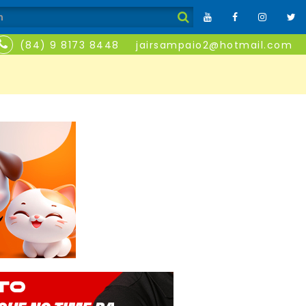
(84) 9 8173 8448
jairsampaio2@hotmail.com