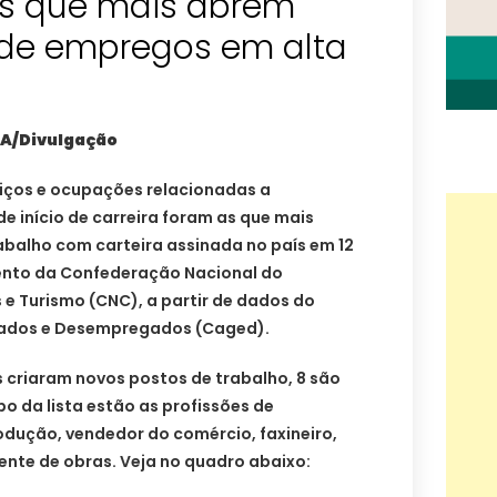
os que mais abrem
a de empregos em alta
EA/Divulgação
viços e ocupações relacionadas a
de início de carreira foram as que mais
abalho com carteira assinada no país em 12
nto da Confederação Nacional do
 e Turismo (CNC), a partir de dados do
gados e Desempregados (Caged).
 criaram novos postos de trabalho, 8 são
po da lista estão as profissões de
odução, vendedor do comércio, faxineiro,
rvente de obras. Veja no quadro abaixo: