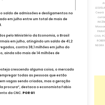
A
LEGISL
Ceará
o saldo de admissões e desligamentos no
curra
ado em julho entre um total de mais de
INCÊ
.
Mosso
PARA
s pelo Ministério da Economia, o Brasil
CIVIL
PO
ROBE
mais em julho, atingindo um saldo de 41,2
NEGRA 
regados, contra 38,1 milhões em julho do
o, ainda são mais de 14 milhões de
esteja crescendo alguma coisa, o mercado
 empregar todas as pessoas que estão
tem vagas sendo criadas, mas a geração
da procura”, destaca o economista Fabio
ento da CNC.
POR G1