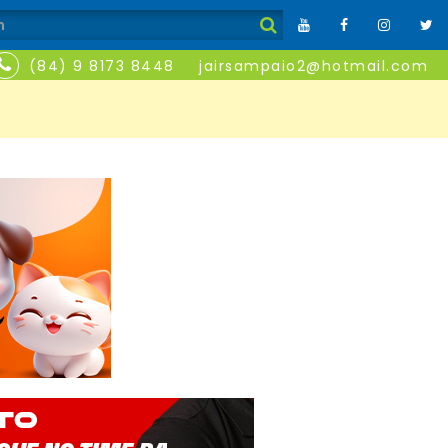
(84) 9 8173 8448
jairsampaio2@hotmail.com