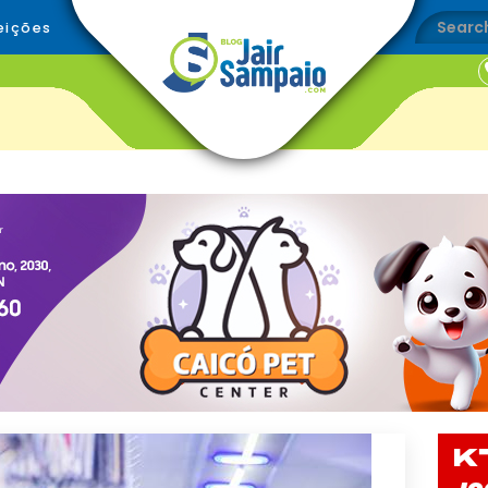
eições