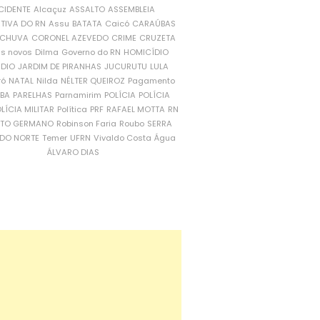
CIDENTE
Alcaçuz
ASSALTO
ASSEMBLEIA
ATIVA DO RN
Assu
BATATA
Caicó
CARAÚBAS
CHUVA
CORONEL AZEVEDO
CRIME
CRUZETA
is novos
Dilma
Governo do RN
HOMICÍDIO
NDIO
JARDIM DE PIRANHAS
JUCURUTU
LULA
ró
NATAL
Nilda
NÉLTER QUEIROZ
Pagamento
ÍBA
PARELHAS
Parnamirim
POLÍCIA
POLÍCIA
LÍCIA MILITAR
Política
PRF
RAFAEL MOTTA
RN
RTO GERMANO
Robinson Faria
Roubo
SERRA
DO NORTE
Temer
UFRN
Vivaldo Costa
Água
ÁLVARO DIAS