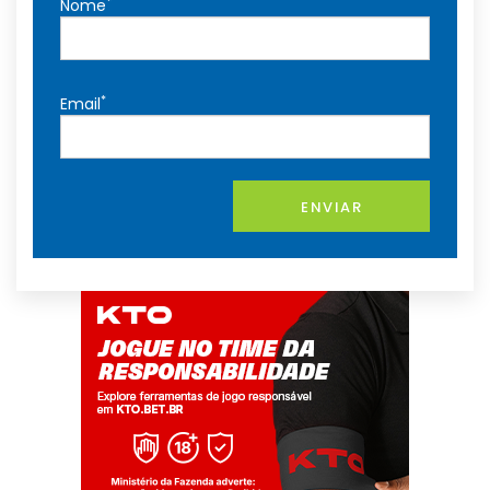
*
Nome
*
Email
ENVIAR