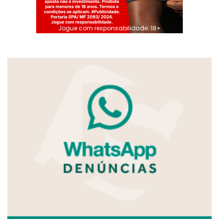
Jogue com responsabilidade. 18+