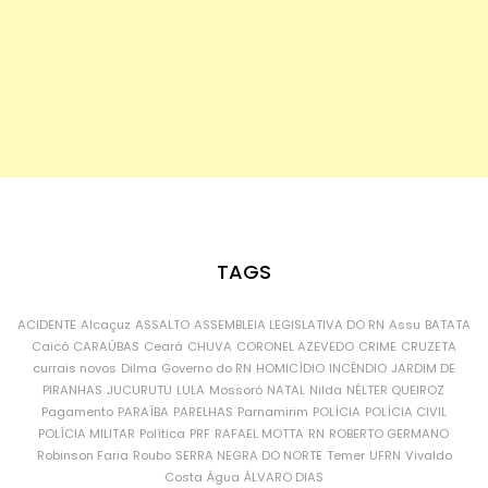
TAGS
ACIDENTE
Alcaçuz
ASSALTO
ASSEMBLEIA LEGISLATIVA DO RN
Assu
BATATA
Caicó
CARAÚBAS
Ceará
CHUVA
CORONEL AZEVEDO
CRIME
CRUZETA
currais novos
Dilma
Governo do RN
HOMICÍDIO
INCÊNDIO
JARDIM DE
PIRANHAS
JUCURUTU
LULA
Mossoró
NATAL
Nilda
NÉLTER QUEIROZ
Pagamento
PARAÍBA
PARELHAS
Parnamirim
POLÍCIA
POLÍCIA CIVIL
POLÍCIA MILITAR
Política
PRF
RAFAEL MOTTA
RN
ROBERTO GERMANO
Robinson Faria
Roubo
SERRA NEGRA DO NORTE
Temer
UFRN
Vivaldo
Costa
Água
ÁLVARO DIAS