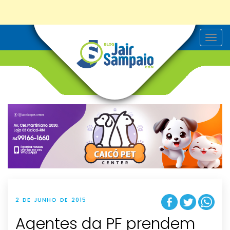
T
o
g
g
l
e
n
a
v
i
g
a
t
i
o
n
2 DE JUNHO DE 2015
Agentes da PF prendem