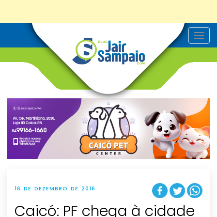
T
o
g
g
l
e
n
a
v
i
g
a
t
i
o
n
16 DE DEZEMBRO DE 2016
Caicó: PF chega à cidade