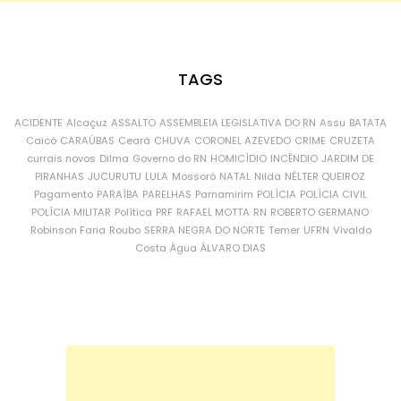
TAGS
ACIDENTE
Alcaçuz
ASSALTO
ASSEMBLEIA LEGISLATIVA DO RN
Assu
BATATA
Caicó
CARAÚBAS
Ceará
CHUVA
CORONEL AZEVEDO
CRIME
CRUZETA
currais novos
Dilma
Governo do RN
HOMICÍDIO
INCÊNDIO
JARDIM DE
PIRANHAS
JUCURUTU
LULA
Mossoró
NATAL
Nilda
NÉLTER QUEIROZ
Pagamento
PARAÍBA
PARELHAS
Parnamirim
POLÍCIA
POLÍCIA CIVIL
POLÍCIA MILITAR
Política
PRF
RAFAEL MOTTA
RN
ROBERTO GERMANO
Robinson Faria
Roubo
SERRA NEGRA DO NORTE
Temer
UFRN
Vivaldo
Costa
Água
ÁLVARO DIAS