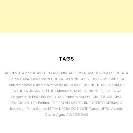
TAGS
ACIDENTE
Alcaçuz
ASSALTO
ASSEMBLEIA LEGISLATIVA DO RN
Assu
BATATA
Caicó
CARAÚBAS
Ceará
CHUVA
CORONEL AZEVEDO
CRIME
CRUZETA
currais novos
Dilma
Governo do RN
HOMICÍDIO
INCÊNDIO
JARDIM DE
PIRANHAS
JUCURUTU
LULA
Mossoró
NATAL
Nilda
NÉLTER QUEIROZ
Pagamento
PARAÍBA
PARELHAS
Parnamirim
POLÍCIA
POLÍCIA CIVIL
POLÍCIA MILITAR
Política
PRF
RAFAEL MOTTA
RN
ROBERTO GERMANO
Robinson Faria
Roubo
SERRA NEGRA DO NORTE
Temer
UFRN
Vivaldo
Costa
Água
ÁLVARO DIAS