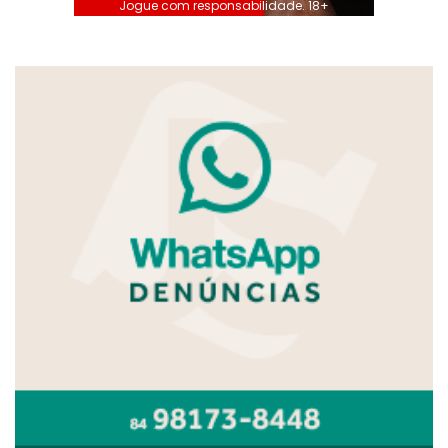
Jogue com responsabilidade. 18+