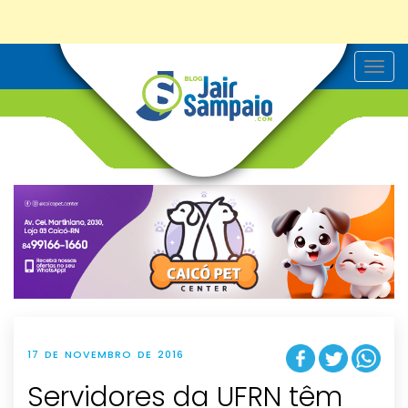
T
o
g
g
l
e
n
a
v
i
g
a
t
i
o
n
17 DE NOVEMBRO DE 2016
Servidores da UFRN têm