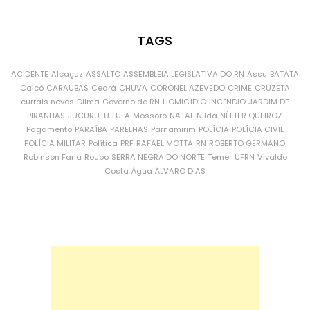
TAGS
ACIDENTE
Alcaçuz
ASSALTO
ASSEMBLEIA LEGISLATIVA DO RN
Assu
BATATA
Caicó
CARAÚBAS
Ceará
CHUVA
CORONEL AZEVEDO
CRIME
CRUZETA
currais novos
Dilma
Governo do RN
HOMICÍDIO
INCÊNDIO
JARDIM DE
PIRANHAS
JUCURUTU
LULA
Mossoró
NATAL
Nilda
NÉLTER QUEIROZ
Pagamento
PARAÍBA
PARELHAS
Parnamirim
POLÍCIA
POLÍCIA CIVIL
POLÍCIA MILITAR
Política
PRF
RAFAEL MOTTA
RN
ROBERTO GERMANO
Robinson Faria
Roubo
SERRA NEGRA DO NORTE
Temer
UFRN
Vivaldo
Costa
Água
ÁLVARO DIAS