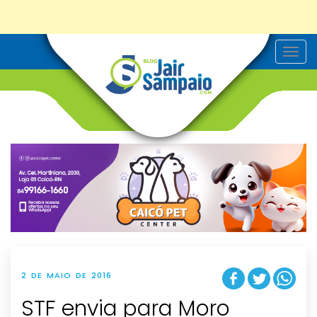
T
o
g
g
l
e
n
a
v
i
g
a
t
i
o
n
2 DE MAIO DE 2016
STF envia para Moro