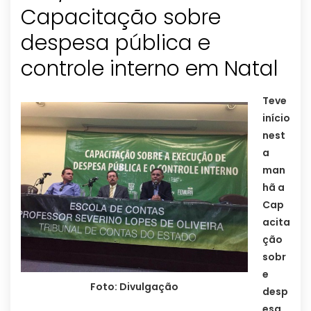
Capacitação sobre
despesa pública e
controle interno em Natal
Teve
início
nest
a
man
hã a
Cap
acita
ção
sobr
e
Foto: Divulgação
desp
esa