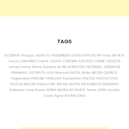
TAGS
ACIDENTE
Alcaçuz
ASSALTO
ASSEMBLEIA LEGISLATIVA DO RN
Assu
BATATA
Caicó
CARAÚBAS
Ceará
CHUVA
CORONEL AZEVEDO
CRIME
CRUZETA
currais novos
Dilma
Governo do RN
HOMICÍDIO
INCÊNDIO
JARDIM DE
PIRANHAS
JUCURUTU
LULA
Mossoró
NATAL
Nilda
NÉLTER QUEIROZ
Pagamento
PARAÍBA
PARELHAS
Parnamirim
POLÍCIA
POLÍCIA CIVIL
POLÍCIA MILITAR
Política
PRF
RAFAEL MOTTA
RN
ROBERTO GERMANO
Robinson Faria
Roubo
SERRA NEGRA DO NORTE
Temer
UFRN
Vivaldo
Costa
Água
ÁLVARO DIAS