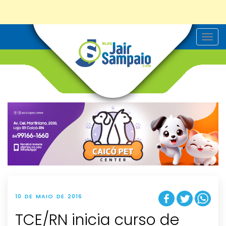
T
o
g
g
l
e
n
a
v
i
g
a
t
i
o
n
10 DE MAIO DE 2016
TCE/RN inicia curso de